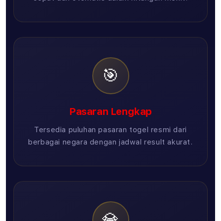
🎯
Pasaran Lengkap
Tersedia puluhan pasaran togel resmi dari
berbagai negara dengan jadwal result akurat.
💎