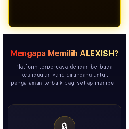
menjadi salah satu favorit karena
itu, akun sudah dapat digunakan
Dengan adanya perlindungan ini,
memiliki sistem transaksi yang
semua kalangan pemain. Dengan
memiliki tingkat popularitas tinggi
untuk bermain. Sistem registrasi
pemain dapat bermain dengan
efisien sehingga memudahkan
nominal kecil, pemain sudah bisa
serta peluang menang yang menarik.
yang sederhana ini memudahkan
tenang tanpa khawatir terhadap
pemain dalam melakukan deposit
menikmati berbagai permainan togel
Semua hasil diambil dari sumber
siapa saja untuk langsung menikmati
ancaman keamanan digital yang
maupun withdraw tanpa hambatan
online yang tersedia. Hal ini menjadi
terpercaya sehingga tidak ada
layanan tanpa proses yang rumit.
sering terjadi pada platform lainnya.
berarti.
salah satu keunggulan yang
manipulasi data yang merugikan
membuat platform ini semakin
pemain.
Mengapa Memilih ALEXISH?
diminati oleh banyak pengguna.
Platform terpercaya dengan berbagai
keunggulan yang dirancang untuk
pengalaman terbaik bagi setiap member.
🔒