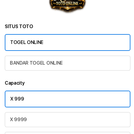
SITUS TOTO
TOGEL ONLINE
BANDAR TOGEL ONLINE
Capacity
X 999
X 9999