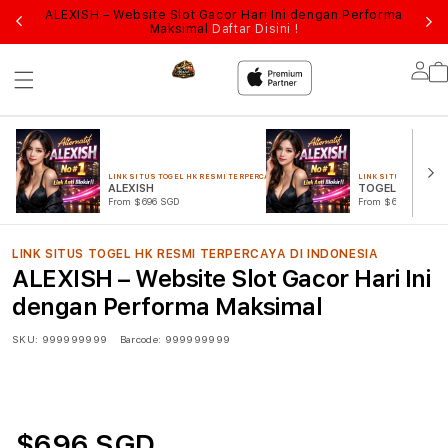
ARA
ALEXISH – Website Slot Gacor Hari Ini dengan Performa
LOG
Maksimal
Daftar Disini !
Lo
in
LINK SITUS TOGEL HK RESMI TERPERCAYA DI INDONESIA
LINK SITUS TOGEL HK
ALEXISH
TOGEL ONLINE
From $696 SGD
From $696 SGD
LINK SITUS TOGEL HK RESMI TERPERCAYA DI INDONESIA
ALEXISH – Website Slot Gacor Hari Ini
dengan Performa Maksimal
SKU:
999999999
Barcode:
999999999
$696 SGD