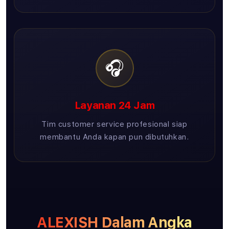
🎧
Layanan 24 Jam
Tim customer service profesional siap
membantu Anda kapan pun dibutuhkan.
ALEXISH Dalam Angka