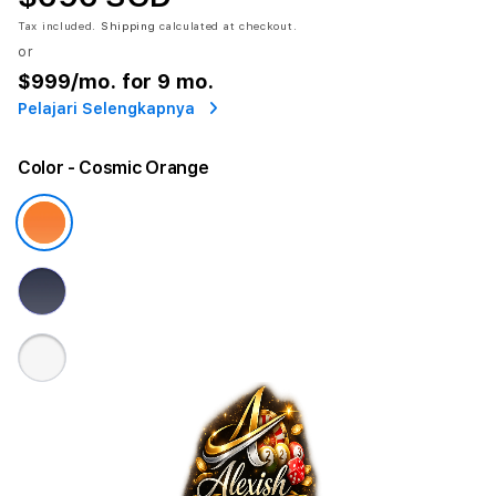
Tax included.
Shipping
calculated at checkout.
or
$999
/mo. for 9 mo.
Pelajari Selengkapnya
Color
- Cosmic Orange