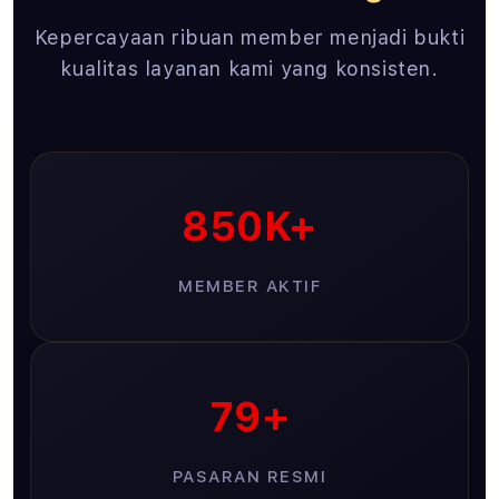
Kepercayaan ribuan member menjadi bukti
kualitas layanan kami yang konsisten.
850K+
MEMBER AKTIF
79+
PASARAN RESMI